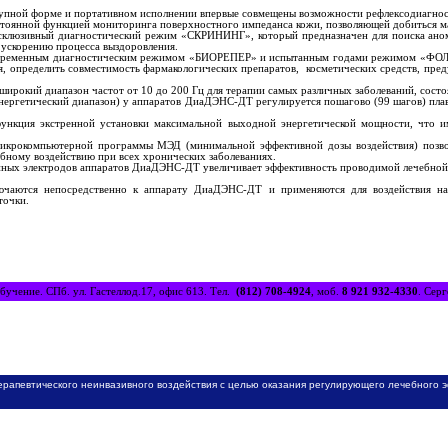
пной форме и портативном исполнении впервые совмещены возможности рефлексодиагност
янной функцией мониторинга поверхностного импеданса кожи, позволяющей добиться ма
клюзивный диагностический режим «СКРИНИНГ», который предназначен для поиска аномал
ускорению процесса выздоровления.
еменным диагностическим режимом «БИОРЕПЕР» и испытанным годами режимом «ФОЛЛЬ»,
я, определить совместимость фармакологических препаратов, косметических средств, пре
ирокий диапазон частот от 10 до 200 Гц для терапии самых различных заболеваний, сост
энергетический диапазон) у аппаратов ДиаДЭНС-ДТ регулируется пошагово (99 шагов) пла
нкция экстренной установки максимальной выходной энергетической мощности, что и
крокомпьютерной программы МЭД (минимальной эффективной дозы воздействия) позволя
ебному воздействию при всех хронических заболеваниях.
нных электродов аппаратов ДиаДЭНС-ДТ увеличивает эффективность проводимой лечебной
чаются непосредственно к аппарату ДиаДЭНС-ДТ и применяются для воздействия на а
точки.
бучение. СПб. ул. Гастеллод.17, офис 613. Тел.
(812) 708-4924
, моб.
8 921 932-4330
. Сер
ерапевтического неинвазивного воздействия с целью оказания регулирующего лечебного 