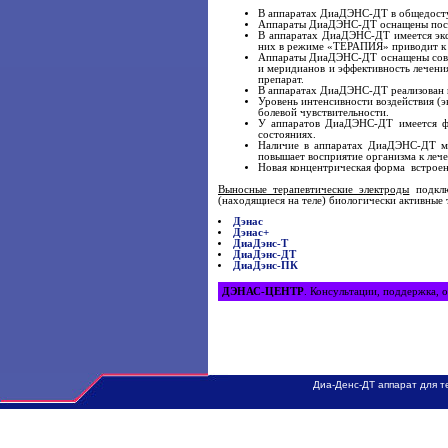
В аппаратах ДиаДЭНС-ДТ в общедосту
Аппараты ДиаДЭНС-ДТ оснащены посто
В аппаратах ДиаДЭНС-ДТ имеется экс
них в режиме «ТЕРАПИЯ» приводит к 
Аппараты ДиаДЭНС-ДТ оснащены совр
и меридианов и эффективность лечени
препарат.
В аппаратах ДиаДЭНС-ДТ реализован ш
Уровень интенсивности воздействия (
болевой чувствительности.
У аппаратов ДиаДЭНС-ДТ имеется фу
состояниях.
Наличие в аппаратах ДиаДЭНС-ДТ ми
повышает восприятие организма к леч
Новая концентрическая форма встрое
Выносные терапевтические электроды
подклю
(находящиеся на теле) биологически активные 
Дэнас
Дэнас+
ДиаДэнс-Т
ДиаДэнс-ДТ
ДиаДэнс-ПК
ДЭНАС-ЦЕНТР
. Консультации, поддержка, о
Диа-Денс-ДТ аппарат для т