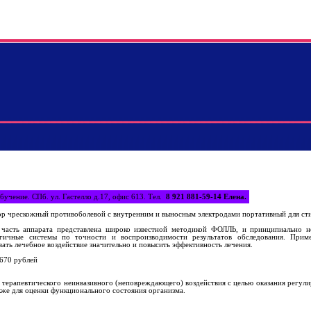
бучение. СПб. ул. Гастелло д.17, офис 613. Тел.
8 921 881-59-14
Елена.
р чрескожный противоболевой с внутренним и выносным электродами портативный для ст
 часть аппарата представлена широко известной методикой ФОЛЛЬ, и принципиально н
гичные системы по точности и воспроизводимости результатов обследования. Прим
ать лечебное воздействие значительно и повысить эффективность лечения.
70 рублей
 терапевтического неинвазивного (неповреждающего) воздействия с целью оказания регул
акже для оценки функционального состояния организма.