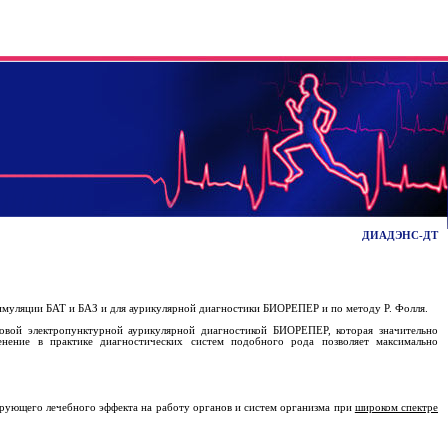
ДИАДЭНС-ДТ
имуляции БАТ и БАЗ и для аурикулярной диагностики БИОРЕПЕР и по методу Р. Фолля.
овой электропунктурной аурикулярной диагностикой БИОРЕПЕР, которая значительно
енение в практике диагностических систем подобного рода позволяет максимально
ирующего лечебного эффекта на работу органов и систем организма при
широком спектре