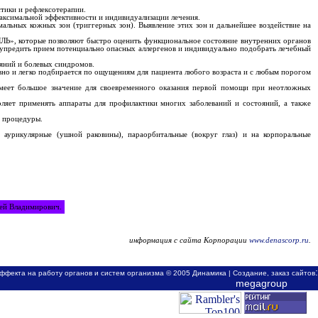
ики и рефлексотерапии.
ксимальной эффективности и индивидуализации лечения.
ьных кожных зон (триггерных зон). Выявление этих зон и дальнейшее воздействие на
 которые позволяют быстро оценить функциональное состояние внутренних органов
дупредить прием потенциально опасных аллергенов и индивидуально подобрать лечебный
ояний и болевых синдромов.
вно и легко подбирается по ощущениям для пациента любого возраста и с любым порогом
меет большое значение для своевременного оказания первой помощи при неотложных
ет применять аппараты для профилактики многих заболеваний и состояний, а также
 процедуры.
урикулярные (ушной раковины), параорбитальные (вокруг глаз) и на корпоральные
гей Владимирович.
информация с сайта Корпорации
www.denascorp.ru
.
:
эффекта на работу органов и систем организма © 2005 Динамика |
Создание, заказ сайтов
megagroup