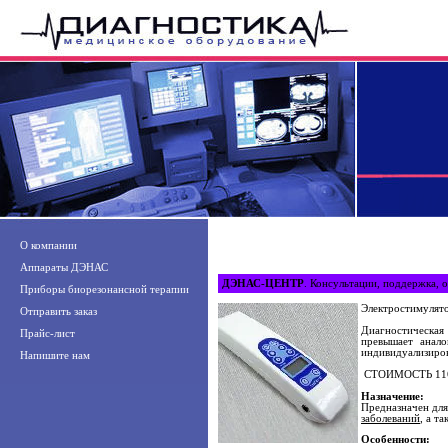
О компании
Аппараты ДЭНАС
ДЭНАС-ЦЕНТР
. Консультации, поддержка, о
Приборы биорезонансной терапии
Электростимулято
Отправить заказ
Диагностическая
Прайс-лист
превышает анало
индивидуализиров
Напишите нам
СТОИМОСТЬ 116
Назначение:
Предназначен для
заболеваний
, а т
Особенности: